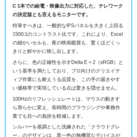
C 1本での給電・映像出力に対応した、テレワーク
の決定版とも言えるモニターです。
特筆すべきは、一般的なIPSパネルを大きく上回る
1500:1のコントラスト比です。これにより、Excel
の細かいセルも、夜の映画鑑賞も、驚くほどくっ
きりと鮮やかに映し出します。
さらに、色の正確性を示すDelta E < 2（sRGB）と
いう基準を満たしており、プロ向けのクリエイテ
ィブ作業にも耐えうる品質を、この手の届きやす
い価格帯で実現している点は驚きを隠せません。
100Hzのリフレッシュレートは、マウスの動きす
ら滑らかに変え、長時間のブラウジングや事務作
業でも目への負担を軽減します。
シルバーを基調とした洗練された「クラウドグレ
ー」のデザインは、黒一色の無機質なデバイスが