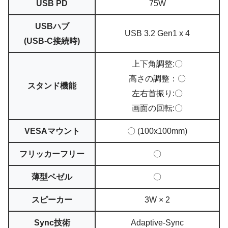
USB PD
75W
USBハブ
USB 3.2 Gen1 x 4
(USB-C接続時)
上下角調整:〇
高さの調整：〇
スタンド機能
左右首振り:〇
画面の回転:〇
VESAマウント
〇 (100x100mm)
フリッカーフリー
〇
薄型ベゼル
〇
スピーカー
3W × 2
Sync技術
Adaptive-Sync